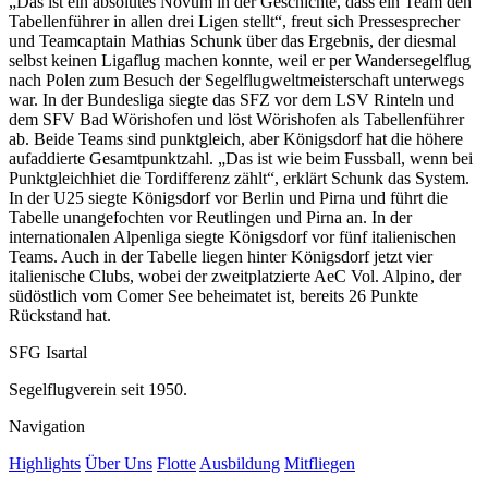
„Das ist ein absolutes Novum in der Geschichte, dass ein Team den
Tabellenführer in allen drei Ligen stellt“, freut sich Pressesprecher
und Teamcaptain Mathias Schunk über das Ergebnis, der diesmal
selbst keinen Ligaflug machen konnte, weil er per Wandersegelflug
nach Polen zum Besuch der Segelflugweltmeisterschaft unterwegs
war. In der Bundesliga siegte das SFZ vor dem LSV Rinteln und
dem SFV Bad Wörishofen und löst Wörishofen als Tabellenführer
ab. Beide Teams sind punktgleich, aber Königsdorf hat die höhere
aufaddierte Gesamtpunktzahl. „Das ist wie beim Fussball, wenn bei
Punktgleichhiet die Tordifferenz zählt“, erklärt Schunk das System.
In der U25 siegte Königsdorf vor Berlin und Pirna und führt die
Tabelle unangefochten vor Reutlingen und Pirna an. In der
internationalen Alpenliga siegte Königsdorf vor fünf italienischen
Teams. Auch in der Tabelle liegen hinter Königsdorf jetzt vier
italienische Clubs, wobei der zweitplatzierte AeC Vol. Alpino, der
südöstlich vom Comer See beheimatet ist, bereits 26 Punkte
Rückstand hat.
SFG Isartal
Segelflugverein seit 1950.
Navigation
Highlights
Über Uns
Flotte
Ausbildung
Mitfliegen