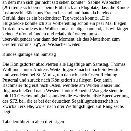
an dem man sich gar nicht satt sehen konnte“. Sabine Wisbacher
(29) freute sich bereits beim Frühstück am Flugplatz, dass die Runde
fast ausschließlich aus Frauen bestand und hatte da bereits das
Gefühl, dass es ein besdonderer Tag werden könnte. „Die
Flugstrecke konnte ich zur Vorbereitung schon ein paar Mal fliegen.
Trotzdem wurde es im Wallis einmal richtig spannend, als wir länger
keinen Aufwind fanden und relativ tief waren, umso
überwältigender war dann der Moment, als das Matterhorn zum
Greifen vor uns lag“, so Wisbacher weiter.
Bundesligaflüge am Samstag
Die Königsdorfer absolvierten alle Ligaflüge am Samstag. Thomas
Wolf und Junior Andreas Weitz flogen zunächst nach Südwesten
und wendeten bei St. Moritz, um danach nach Osten Richtung
Pustertal und zurück nach Königsdorf zu fliegen. Benjamin
Bachmaier flog erst nach Osten, wendete am Wilden Kaiser und
flog anschließend nach Westen. Junior Benedikt Waegele steuerte
mit 110 Geschwindigkeitspunkten die zweitschnellste Speedwertung
des SFZ bei, die er bei der deutschen Segelflugmeisterschaft in
Zwickau erzielte, wo er nach drei Wertungsflügen auf Rang sechs
liegt.
Tabellenführer in allen drei Ligen