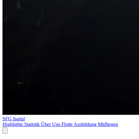
SFG Isartal
Highlights
Statistik
Über Uns
Flotte
Ausbildung
Mitfliegen