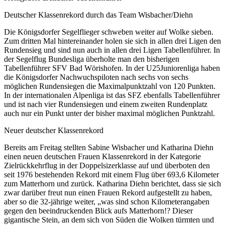
Deutscher Klassenrekord durch das Team Wisbacher/Diehn
Die Königsdorfer Segelflieger schweben weiter auf Wolke sieben.
Zum dritten Mal hintereinander holen sie sich in allen drei Ligen den
Rundensieg und sind nun auch in allen drei Ligen Tabellenführer. In
der Segelflug Bundesliga überholte man den bisherigen
Tabellenführer SFV Bad Wörishofen. In der U25Juniorenliga haben
die Königsdorfer Nachwuchspiloten nach sechs von sechs
möglichen Rundensiegen die Maximalpunktzahl von 120 Punkten.
In der internationalen Alpenliga ist das SFZ ebenfalls Tabellenführer
und ist nach vier Rundensiegen und einem zweiten Rundenplatz
auch nur ein Punkt unter der bisher maximal möglichen Punktzahl.
Neuer deutscher Klassenrekord
Bereits am Freitag stellten Sabine Wisbacher und Katharina Diehn
einen neuen deutschen Frauen Klassenrekord in der Kategorie
Zielrückkehrflug in der Doppelsizerklasse auf und überboten den
seit 1976 bestehenden Rekord mit einem Flug über 693,6 Kilometer
zum Matterhorn und zurück. Katharina Diehn berichtet, dass sie sich
zwar darüber freut nun einen Frauen Rekord aufgestellt zu haben,
aber so die 32-jährige weiter, „was sind schon Kilometerangaben
gegen den beeindruckenden Blick aufs Matterhorn!? Dieser
gigantische Stein, an dem sich von Süden die Wolken türmten und