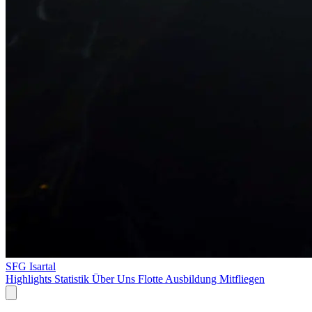
SFG Isartal
Highlights
Statistik
Über Uns
Flotte
Ausbildung
Mitfliegen