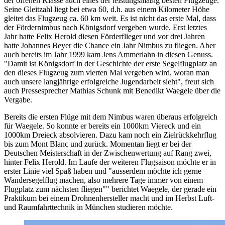
der offenen Klasse auch eines der leistungsmäßig besten Flugzeuge.
Seine Gleitzahl liegt bei etwa 60, d.h. aus einem Kilometer Höhe
gleitet das Flugzeug ca. 60 km weit. Es ist nicht das erste Mal, dass
der Fördernimbus nach Königsdorf vergeben wurde. Erst letztes
Jahr hatte Felix Herold diesen Förderflieger und vor drei Jahren
hatte Johannes Beyer die Chance ein Jahr Nimbus zu fliegen. Aber
auch bereits im Jahr 1999 kam Jens Ammerlahn in diesen Genuss.
"Damit ist Königsdorf in der Geschichte der erste Segelflugplatz an
den dieses Flugzeug zum vierten Mal vergeben wird, woran man
auch unsere langjährige erfolgreiche Jugendarbeit sieht", freut sich
auch Pressesprecher Mathias Schunk mit Benedikt Waegele über die
Vergabe.
Bereits die ersten Flüge mit dem Nimbus waren überaus erfolgreich
für Waegele. So konnte er bereits ein 1000km Viereck und ein
1000km Dreieck absolvieren. Dazu kam noch ein Zielrückkehrflug
bis zum Mont Blanc und zurück. Momentan liegt er bei der
Deutschen Meisterschaft in der Zwischenwertung auf Rang zwei,
hinter Felix Herold. Im Laufe der weiteren Flugsaison möchte er in
erster Linie viel Spaß haben und "ausserdem möchte ich gerne
Wandersegelflug machen, also mehrere Tage immer von einem
Flugplatz zum nächsten fliegen"" berichtet Waegele, der gerade ein
Praktikum bei einem Drohnenhersteller macht und im Herbst Luft-
und Raumfahrttechnik in München studieren möchte.